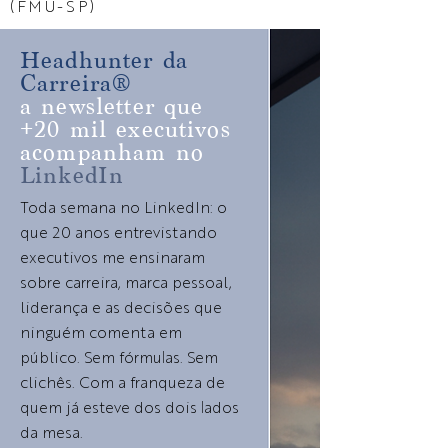
(FMU-SP)
Headhunter da
Carreira®
a newsletter que
+20 mil executivos
acompanham no
LinkedIn
Toda semana no LinkedIn: o
que 20 anos entrevistando
executivos me ensinaram
sobre carreira, marca pessoal,
liderança e as decisões que
ninguém comenta em
público. Sem fórmulas. Sem
clichês. Com a franqueza de
quem já esteve dos dois lados
da mesa.